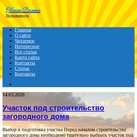
Menu
Обская Долина
Недвижимость
Главная
О сайте
Читаемое
Интересное
Все статьи
Карта сайта
Контакты
Статьи
Контакты
Search
for
14.03.2026
Участок под строительство
загородного дома
Выбор и подготовка участка Перед началом строительства
загородного дома необходимо тщательно выбрать участок под