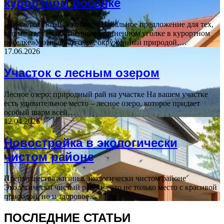
курортном поселке
Продается уютный коттедж Идеальное предложение для тех,
кто мечтает о собственном уединенном уголке в курортном
поселке. Уютный коттедж, окруженный природой,…
17.06.2026
Участок с лесным озером
Лесное озеро: природный рай на участке На вашем участке
есть удивительное место – лесное озеро, которое придает
особый шарм всей…
12.04.2026
Новостройка в экологически
чистом районе
Преимущества жизни в экологически чистом районе
Экологически чистый район – это не только место с красивой
природой, но и здоровое…
ПОСЛЕДНИЕ СТАТЬИ