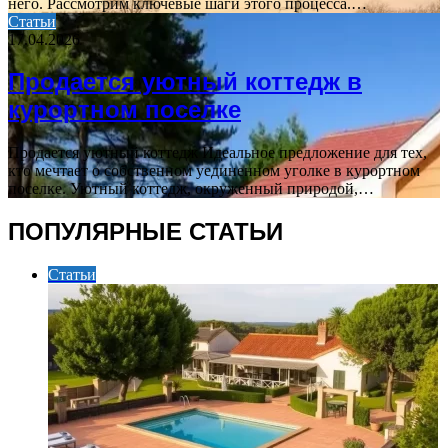
него. Рассмотрим ключевые шаги этого процесса.…
Статьи
17.04.2026
Продается уютный коттедж в
курортном поселке
Продается уютный коттедж Идеальное предложение для тех,
кто мечтает о собственном уединенном уголке в курортном
поселке. Уютный коттедж, окруженный природой,…
ПОПУЛЯРНЫЕ СТАТЬИ
Статьи