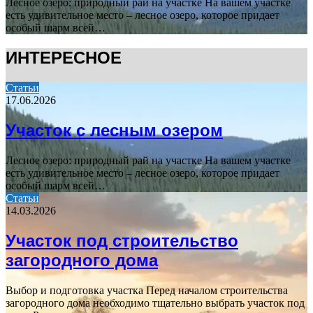
Лесное озеро: природный рай на участке На вашем участке
есть удивительное место – лесное озеро, которое придает
особый шарм всей…
ИНТЕРЕСНОЕ
Статьи
17.06.2026
Участок с лесным озером
Лесное озеро: природный рай на участке На вашем участке
есть удивительное место – лесное озеро, которое придает
особый шарм всей…
Статьи
14.03.2026
Участок под строительство
загородного дома
Выбор и подготовка участка Перед началом строительства
загородного дома необходимо тщательно выбрать участок под