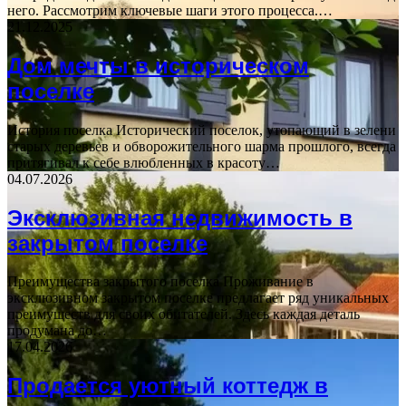
него. Рассмотрим ключевые шаги этого процесса.…
21.12.2025
Дом мечты в историческом
поселке
История поселка Исторический поселок, утопающий в зелени
старых деревьев и обворожительного шарма прошлого, всегда
притягивал к себе влюбленных в красоту…
04.07.2026
Эксклюзивная недвижимость в
закрытом поселке
Преимущества закрытого поселка Проживание в
эксклюзивном закрытом поселке предлагает ряд уникальных
преимуществ для своих обитателей. Здесь каждая деталь
продумана до…
17.04.2026
Продается уютный коттедж в