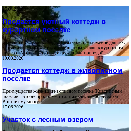
17.04.2026
Продается уютный коттедж в
курортном поселке
Продается уютный коттедж Идеальное предложение для тех,
кто мечтает о собственном уединенном уголке в курортном
поселке. Уютный коттедж, окруженный природой,…
10.03.2026
Продается коттедж в живописном
поселке
Преимущества жизни в живописном поселке Живописный
поселок – это не просто место для жизни, это образ жизни.
Вот почему многие…
17.06.2026
Участок с лесным озером