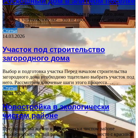
Роскошный дом в элитном поселке
Элитный поселок: идеальное место для роскошного дома
Жизнь в элитном поселке – это не просто статус, это образ
жизни. Здесь…
Статьи
14.03.2026
Участок под строительство
загородного дома
Выбор и подготовка участка Перед началом строительства
загородного дома необходимо тщательно выбрать участок под
него. Рассмотрим ключевые шаги этого процесса.…
Статьи
12.04.2026
Новостройка в экологически
чистом районе
Преимущества жизни в экологически чистом районе
Экологически чистый район – это не только место с красивой