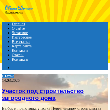
Menu
Обская Долина
Недвижимость
Главная
О сайте
Читаемое
Интересное
Все статьи
Карта сайта
Контакты
Статьи
Контакты
Search
for
Статьи
14.03.2026
Участок под строительство
загородного дома
Выбор и подготовка участка Перед началом строительства