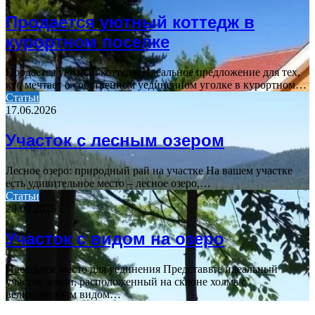
Продается уютный коттедж в
курортном поселке
Продается уютный коттедж Идеальное предложение для тех,
кто мечтает о собственном уединенном уголке в курортном…
Статьи
17.06.2026
Участок с лесным озером
Лесное озеро: природный рай на участке На вашем участке
есть удивительное место – лесное озеро,…
Статьи
29.09.2025
Участок с видом на озеро
Идеальное место для уединения Представьте идеальный
участок земли, расположенный на склоне холма с
великолепным видом…