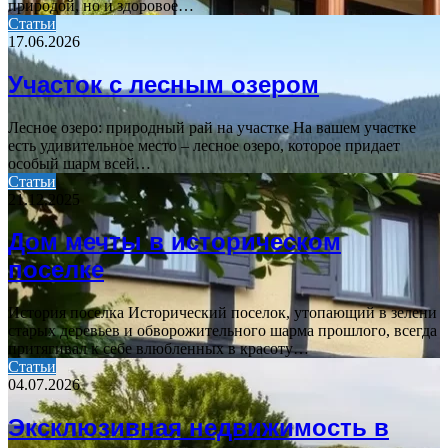
природой, но и здоровое…
Статьи
17.06.2026
Участок с лесным озером
Лесное озеро: природный рай на участке На вашем участке
есть удивительное место – лесное озеро, которое придает
особый шарм всей…
Статьи
21.12.2025
Дом мечты в историческом
поселке
История поселка Исторический поселок, утопающий в зелени
старых деревьев и обворожительного шарма прошлого, всегда
притягивал к себе влюбленных в красоту…
Статьи
04.07.2026
Эксклюзивная недвижимость в