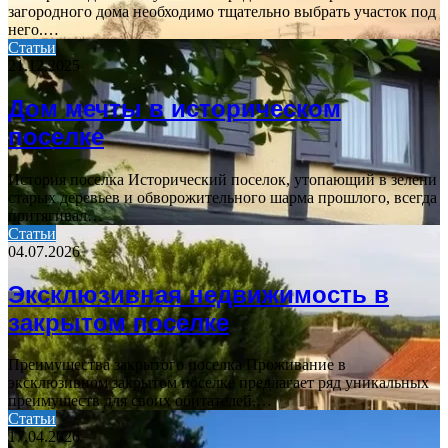
загородного дома необходимо тщательно выбрать участок под
него.…
Статьи
21.12.2025
Дом мечты в историческом
поселке
История поселка Исторический поселок, утопающий в зелени
старых деревьев и обворожительного шарма прошлого, всегда
притягивал…
Статьи
04.07.2026
Эксклюзивная недвижимость в
закрытом поселке
Преимущества закрытого поселка Проживание в
эксклюзивном закрытом поселке предлагает ряд уникальных
преимуществ для своих обитателей.…
Статьи
17.04.2026