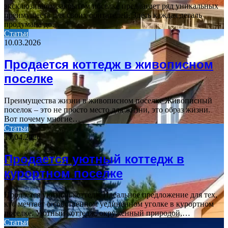
эксклюзивном закрытом поселке предлагает ряд уникальных
преимуществ для своих обитателей. Здесь каждая деталь
продумана до…
Статьи
10.03.2026
Продается коттедж в живописном
поселке
Преимущества жизни в живописном поселке Живописный
поселок – это не просто место для жизни, это образ жизни.
Вот почему многие…
Статьи
17.04.2026
Продается уютный коттедж в
курортном поселке
Продается уютный коттедж Идеальное предложение для тех,
кто мечтает о собственном уединенном уголке в курортном
поселке. Уютный коттедж, окруженный природой,…
Статьи