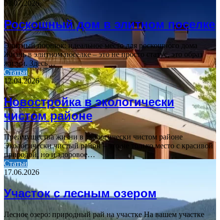
03.07.2026
Роскошный дом в элитном поселке
Элитный поселок: идеальное место для роскошного дома
Жизнь в элитном поселке – это не просто статус, это образ
жизни. Здесь…
Статьи
12.04.2026
Новостройка в экологически
чистом районе
Преимущества жизни в экологически чистом районе
Экологически чистый район – это не только место с красивой
природой, но и здоровое…
Статьи
17.06.2026
Участок с лесным озером
Лесное озеро: природный рай на участке На вашем участке