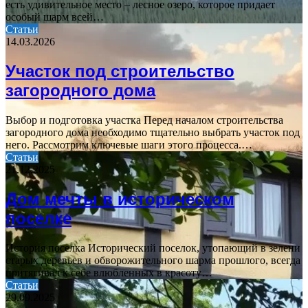
есть удивительное место – лесное озеро, которое придает
особый шарм всей…
Статьи
14.03.2026
Участок под строительство
загородного дома
Выбор и подготовка участка Перед началом строительства
загородного дома необходимо тщательно выбрать участок под
него. Рассмотрим ключевые шаги этого процесса.…
Статьи
21.12.2025
Дом мечты в историческом
поселке
История поселка Исторический поселок, утопающий в зелени
старых деревьев и обворожительного шарма прошлого, всегда
притягивал к себе влюбленных в красоту…
Статьи
29.09.2025