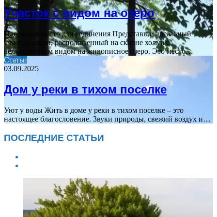
Участок с видом на озеро
Идеальное место для уединения Представьте идеальный
участок земли, расположенный на склоне холма с
великолепным видом на живописное озеро. Это место…
Статьи
03.09.2025
Дом у реки в тихом поселке
Уют у воды Жить в доме у реки в тихом поселке – это
настоящее благословение. Звуки природы, свежий воздух и…
ПОСЛЕДНИЕ СТАТЬИ
Previous
page
Next
page