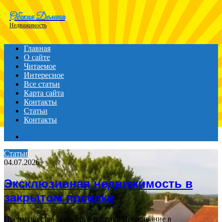
Menu
Обская Долина
Недвижимость
Главная
О сайте
Читаемое
Интересное
Все статьи
Карта сайта
Контакты
Статьи
Контакты
Search
for
Статьи
04.07.2026
Эксклюзивная недвижимость в
закрытом поселке
Преимущества закрытого поселка Проживание в