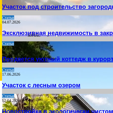
Участок под строительство загород
Статьи
04.07.2026
Эксклюзивная недвижимость в зак
Статьи
17.04.2026
Продается уютный коттедж в курор
Статьи
17.06.2026
Участок с лесным озером
Статьи
12.04.2026
Новостройка в экологически чисто