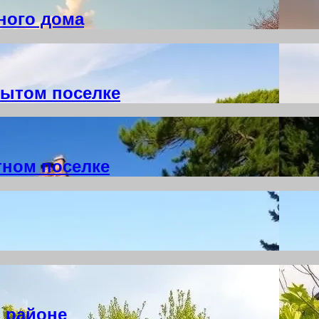
ного дома
рытом поселке
тном поселке
м районе