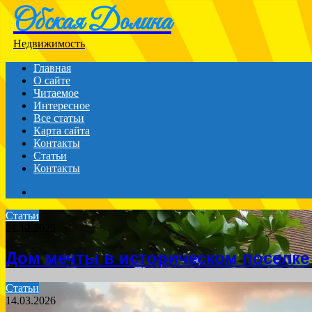
Обская Долина
Menu
Недвижимость
Главная
О сайте
Читаемое
Интересное
Все статьи
Карта сайта
Контакты
Статьи
Контакты
Search
for
Статьи
21.12.2025
Дом мечты в историческом поселке
Статьи
14.03.2026